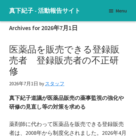
Skip
Skip
Skip
真下紀子 - 活動報告サイト
Menu
to
to
to
子
main
primary
footer
ど
Archives for 2026年7月1日
content
sidebar
も
た
医薬品を販売できる登録販
ち
売者 登録販売者の不正研
に
修
明
る
2026年7月1日
by
スタッフ
い
未
真下紀子道議が医薬品販売の薬事監視の強化や
来
研修の見直し等の対策を求める
を
薬剤師に代わって医薬品を販売できる登録販売
者は、2008年から制度化されました。2026年4月