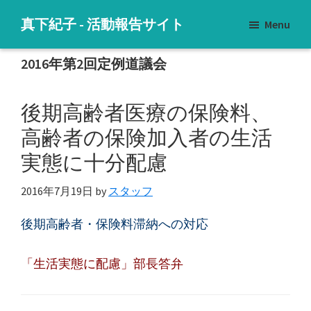
Skip
Skip
Skip
真下紀子 - 活動報告サイト
Menu
to
to
to
子
main
primary
footer
ど
2016年第2回定例道議会
content
sidebar
も
た
後期高齢者医療の保険料、
ち
高齢者の保険加入者の生活
に
実態に十分配慮
明
る
2016年7月19日
by
スタッフ
い
未
後期高齢者・保険料滞納への対応
来
を
「生活実態に配慮」部長答弁