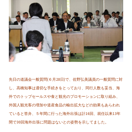
先日の道議会一般質問(６月28日)で、佐野弘美議員の一般質問に対
し、高橋知事は適切な手続きをとっており、同行人数も妥当、海
外でのトップセールスや食と観光のプロモーションに取り組み、
外国人観光客の増加や道産食品の輸出拡大などの効果もあらわれ
ていると答弁、５年間に行った海外出張は計16回、就任以来13年
間で30回海外出張に問題はないとの姿勢を示してました。