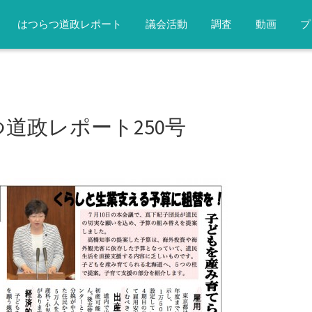
はつらつ道政レポート
議会活動
調査
動画
プ
らつ道政レポート250号