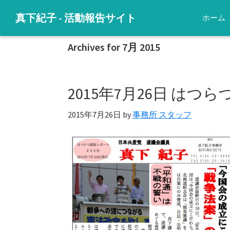
Skip
Skip
Skip
Skip
真下紀子 - 活動報告サイト
ホーム
to
to
to
to
子
primary
main
primary
footer
ど
Archives for 7月 2015
navigation
content
sidebar
も
た
2015年7月26日 はつ
ち
に
2015年7月26日
by
事務所 スタッフ
明
る
い
未
来
を