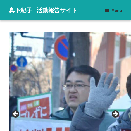
Skip
Skip
Skip
真下紀子 - 活動報告サイト
Menu
to
to
to
子
main
primary
footer
ど
content
sidebar
も
た
ち
に
明
る
い
未
来
を