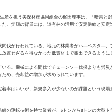
ップ生産を担う美深林産協同組合の梶田理事は、「暗渠と
した。笑顔の背景には、道有林の活用で安定供給と安定
状間伐が行われている。地元の林業者がハ―ベスタ―、
に放置せざるを得なかった低質材まで搬出できるように
ている。機械による間伐でチェーンソー伐採よりも労災
なため、売却益の増加が求められています。
。定着率はいいが、新規参入が少ないのが課題という現
熟練の運転技術を持つ業者が、6トンから8トンの大型ト