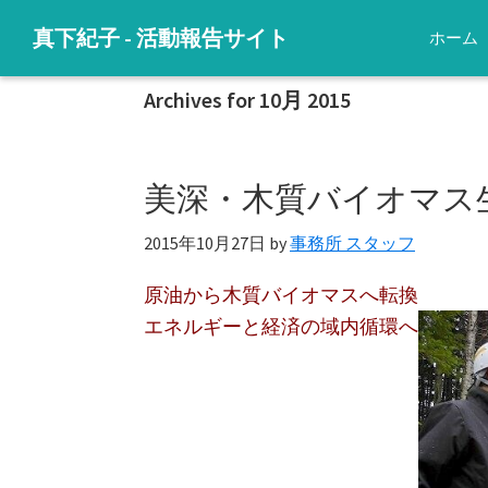
Skip
Skip
Skip
Skip
真下紀子 - 活動報告サイト
ホーム
to
to
to
to
子
primary
main
primary
footer
ど
Archives for 10月 2015
navigation
content
sidebar
も
た
美深・木質バイオマス
ち
に
2015年10月27日
by
事務所 スタッフ
明
る
原油から木質バイオマスへ転換
い
エネルギーと経済の域内循環へ
未
来
を