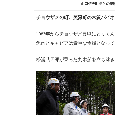
山口信夫町長との懇
チョウザメの町、美深町の木質バイオ
1983年からチョウザメ要職にとりく
魚肉とキャビアは貴重な食糧となって
松浦武四郎が乗った丸木船を立ち泳ぎ