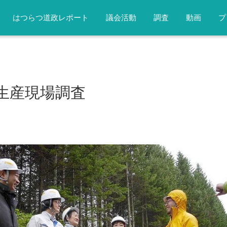
はつらつ道政レポート
議会活動
調査
動画
プ
生産現場調査