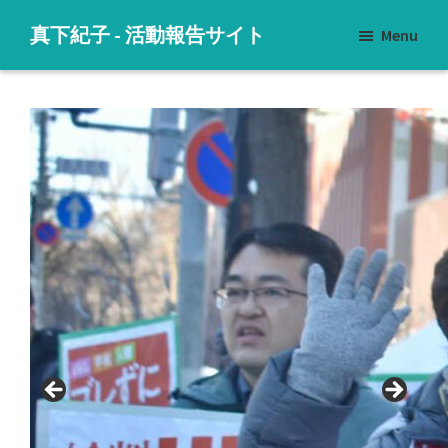
Skip
Skip
Skip
真下紀子 - 活動報告サイト
Menu
to
to
to
子
main
primary
footer
ど
content
sidebar
も
た
ち
に
明
る
い
未
来
を